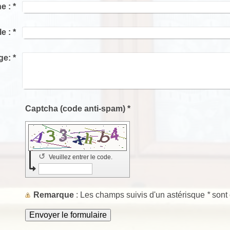
e :
*
le :
*
ge:
*
Captcha (code anti-spam) *
↺
Veuillez entrer le code.
Remarque
: Les champs suivis d'un astérisque
*
sont 