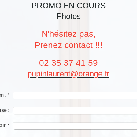
PROMO EN COURS
Photos
N'hésitez pas,
Prenez contact !!!
02 35 37 41 59
pupinlaurent@orange.fr
m :
*
se :
il:
*